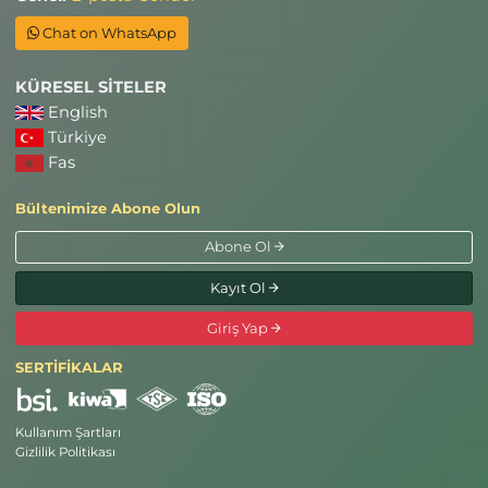
Chat on WhatsApp
KÜRESEL SİTELER
English
Türkiye
Fas
Bültenimize Abone Olun
Abone Ol
Kayıt Ol
Giriş Yap
SERTİFİKALAR
Kullanım Şartları
Gizlilik Politikası