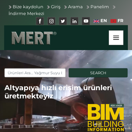
Bize kaydolun
Giriş
Arama
Panelim
İndirme Merkezi
EN
FR
Altyapıya hızlı erişim ürünleri
üretmekteyiz