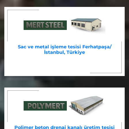
Sac ve metal işleme tesisi Ferhatpaşa/
İstanbul, Türkiye
Polimer beton drenaj kanalı üretim tesisi