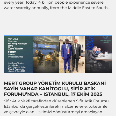
every year. Today, 4 billion people experience severe
water scarcity annually, from the Middle East to South
Asia.
MERT GROUP YÖNETIM KURULU BASKANI
SAYIN VAHAP KANITOGLU, SIFIR ATIK
FORUMU’NDA – ISTANBUL, 17 EKIM 2025
Sifir Atik Vakfi tarafindan düzenlenen Sifir Atik Forumu,
Istanbul’da gerçeklestirilerek malzemelerle, tüketimle
ve çevreyle olan iliskimizi dönüstürmeyi amaçlayan