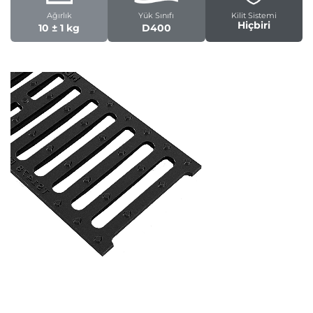
Ağırlık
Yük Sınıfı
Kilit Sistemi
Hiçbiri
10 ± 1 kg
D400