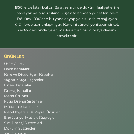
1950’lerde İstanbul’un Balat semtinde döküm faaliyetlerine
başlayan ve bugün ikinci kuşak tarafından yönetilen Mert
Döküm, 1990’dan bu yana altyapıya hızlı erişim sağlayan
ürünlerde uzmanlaşmıştır. Kendini sürekli yenileyen şirket,
sektördeki önde gelen markalardan biri olmaya devam
etmektedir.
ÜRÜNLER
Ürün Arama
Baca Kapakları
Kare ve Dikdörtgen Kapaklar
Yağmur Suyu Izgaraları
Lineer Izgaralar
Drenaj Kanalları
Metal Ürünler
Fuga Drenaj Sistemleri
Müdahale Kapakları
Metal Izgaralar & Peyzaj Ürünleri
Endüstriyel Mutfak Süzgeçler
Slot Drenaj Sistemleri
Döküm Süzgeçler
Yağ Ayırıcılar