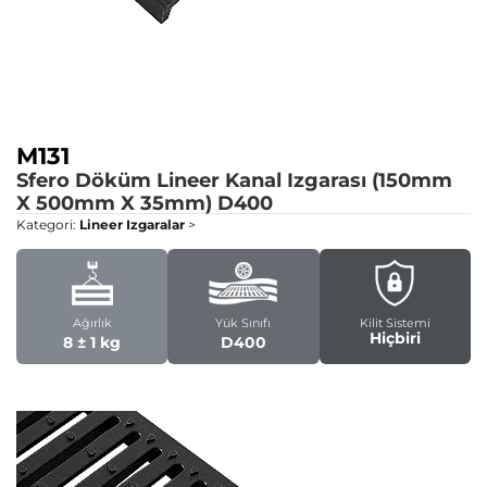
M131
Sfero Döküm Lineer Kanal Izgarası (150mm
X 500mm X 35mm)
D400
Kategori:
Lineer Izgaralar
>
Ağırlık
Yük Sınıfı
Kilit Sistemi
Hiçbiri
8 ± 1 kg
D400