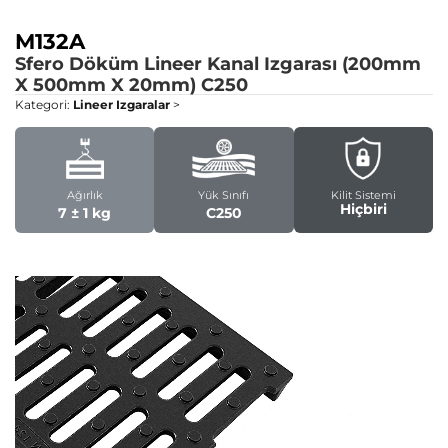
M132A
Sfero Döküm Lineer Kanal Izgarası (200mm
X 500mm X 20mm)
C250
Kategori:
Lineer Izgaralar
>
Ağırlık
Yük Sınıfı
Kilit Sistemi
Hiçbiri
7 ± 1 kg
C250