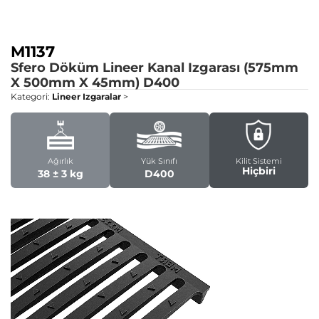
M1137
Sfero Döküm Lineer Kanal Izgarası (575mm
X 500mm X 45mm)
D400
Kategori:
Lineer Izgaralar
>
Ağırlık
Yük Sınıfı
Kilit Sistemi
Hiçbiri
38 ± 3 kg
D400