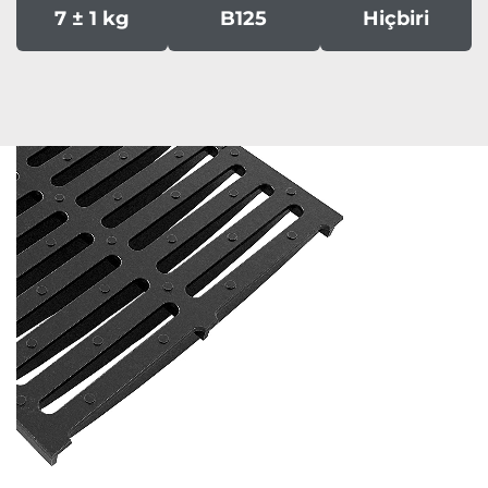
7 ± 1 kg
B125
Hiçbiri