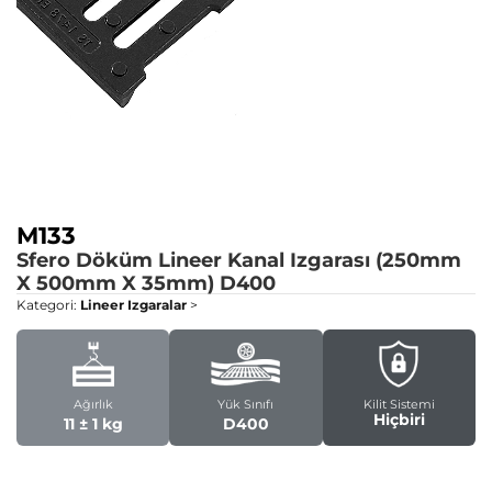
M133
Sfero Döküm Lineer Kanal Izgarası (250mm
X 500mm X 35mm)
D400
Kategori:
Lineer Izgaralar
>
Ağırlık
Yük Sınıfı
Kilit Sistemi
Hiçbiri
11 ± 1 kg
D400