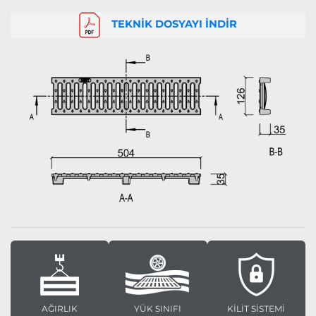
TEKNİK DOSYAYI İNDİR
AĞIRLIK
YÜK SINIFI
KİLİT SİSTEMİ