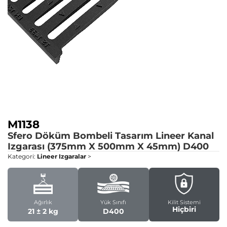
M1138
Sfero Döküm Bombeli Tasarım Lineer Kanal
Izgarası (375mm X 500mm X 45mm)
D400
Kategori:
Lineer Izgaralar
>
Ağırlık
Yük Sınıfı
Kilit Sistemi
Hiçbiri
21 ± 2 kg
D400