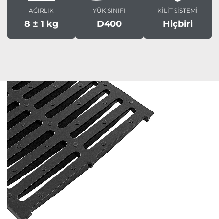
AĞIRLIK
YÜK SINIFI
KİLİT SİSTEMİ
8 ± 1 kg
D400
Hiçbiri