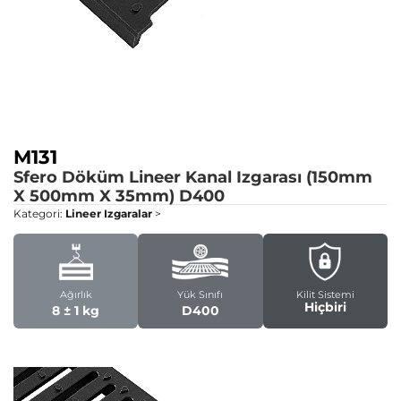
M131
Sfero Döküm Lineer Kanal Izgarası (150mm
X 500mm X 35mm)
D400
Kategori:
Lineer Izgaralar
>
Ağırlık
Yük Sınıfı
Kilit Sistemi
Hiçbiri
8 ± 1 kg
D400