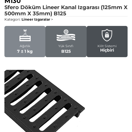
M130
Sfero Döküm Lineer Kanal Izgarası (125mm X
500mm X 35mm)
B125
Kategori:
Lineer Izgaralar
>
Ağırlık
Yük Sınıfı
Kilit Sistemi
Hiçbiri
7 ± 1 kg
B125