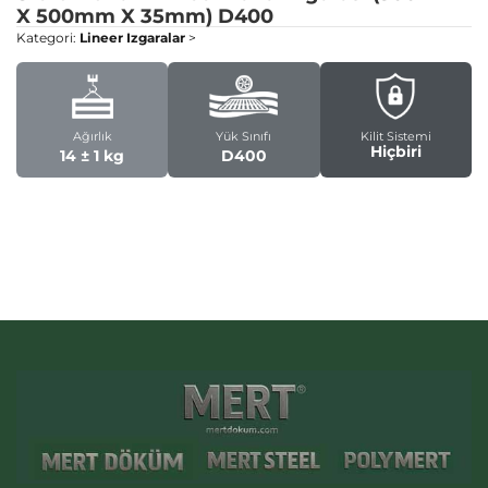
X 500mm X 35mm)
D400
Kategori:
Lineer Izgaralar
>
Ağırlık
Yük Sınıfı
Kilit Sistemi
Hiçbiri
14 ± 1 kg
D400