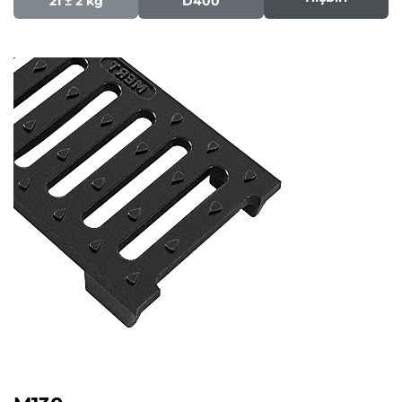
21 ± 2 kg
D400