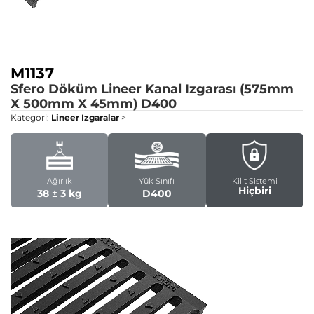
M1137
Sfero Döküm Lineer Kanal Izgarası (575mm
X 500mm X 45mm)
D400
Kategori:
Lineer Izgaralar
>
Ağırlık
Yük Sınıfı
Kilit Sistemi
Hiçbiri
38 ± 3 kg
D400