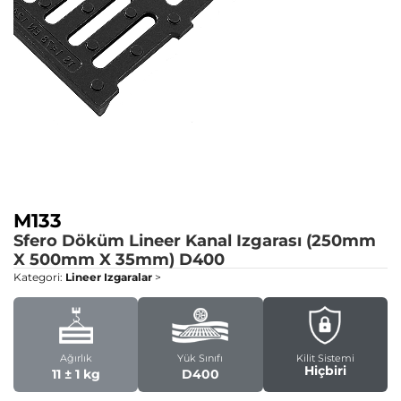
M133
Sfero Döküm Lineer Kanal Izgarası (250mm
X 500mm X 35mm)
D400
Kategori:
Lineer Izgaralar
>
Ağırlık
Yük Sınıfı
Kilit Sistemi
Hiçbiri
11 ± 1 kg
D400