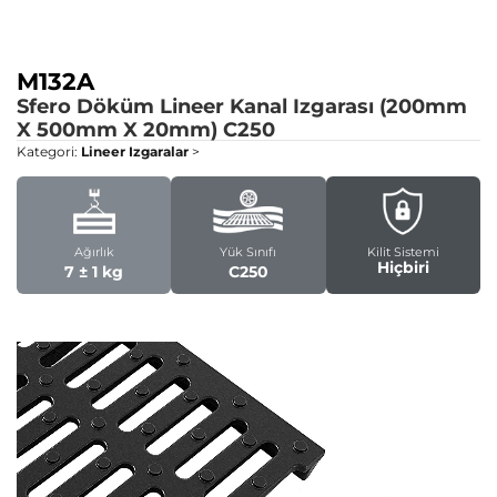
M132A
Sfero Döküm Lineer Kanal Izgarası (200mm
X 500mm X 20mm)
C250
Kategori:
Lineer Izgaralar
>
Ağırlık
Yük Sınıfı
Kilit Sistemi
Hiçbiri
7 ± 1 kg
C250