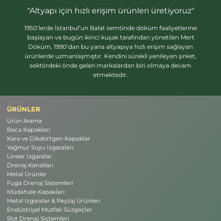
"Altyapı için hızlı erişim ürünleri üretiyoruz"
1950’lerde İstanbul’un Balat semtinde döküm faaliyetlerine
başlayan ve bugün ikinci kuşak tarafından yönetilen Mert
Döküm, 1990’dan bu yana altyapıya hızlı erişim sağlayan
ürünlerde uzmanlaşmıştır. Kendini sürekli yenileyen şirket,
sektördeki önde gelen markalardan biri olmaya devam
etmektedir.
ÜRÜNLER
Ürün Arama
Baca Kapakları
Kare ve Dikdörtgen Kapaklar
Yağmur Suyu Izgaraları
Lineer Izgaralar
Drenaj Kanalları
Metal Ürünler
Fuga Drenaj Sistemleri
Müdahale Kapakları
Metal Izgaralar & Peyzaj Ürünleri
Endüstriyel Mutfak Süzgeçler
Slot Drenaj Sistemleri