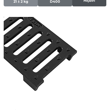
Hiçbiri
21 ± 2 kg
D400