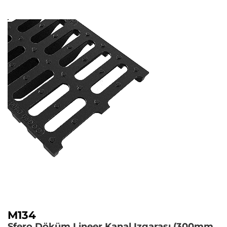
M134
Sfero Döküm Lineer Kanal Izgarası (300mm