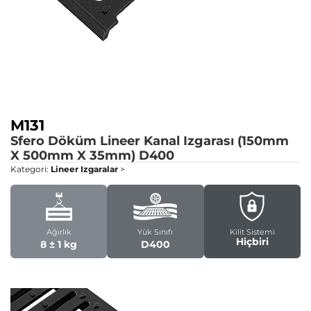
M131
Sfero Döküm Lineer Kanal Izgarası (150mm
X 500mm X 35mm)
D400
Kategori:
Lineer Izgaralar
>
Ağırlık
Yük Sınıfı
Kilit Sistemi
Hiçbiri
8 ± 1 kg
D400