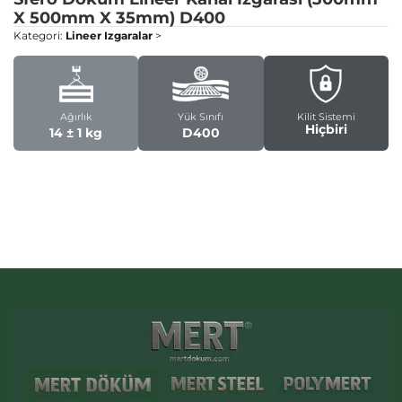
X 500mm X 35mm)
D400
Kategori:
Lineer Izgaralar
>
Ağırlık
Yük Sınıfı
Kilit Sistemi
Hiçbiri
14 ± 1 kg
D400