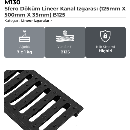
M130
Sfero Döküm Lineer Kanal Izgarası (125mm X
500mm X 35mm)
B125
Kategori:
Lineer Izgaralar
>
Ağırlık
Yük Sınıfı
Kilit Sistemi
Hiçbiri
7 ± 1 kg
B125