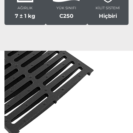
AĞIRLIK
YÜK SINIFI
KİLİT SİSTEMİ
7 ± 1 kg
C250
Hiçbiri