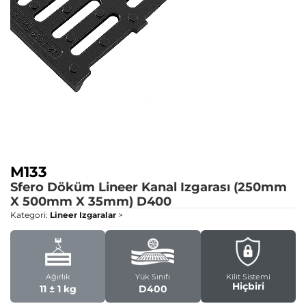
M133
Sfero Döküm Lineer Kanal Izgarası (250mm
X 500mm X 35mm)
D400
Kategori:
Lineer Izgaralar
>
Ağırlık
Yük Sınıfı
Kilit Sistemi
Hiçbiri
11 ± 1 kg
D400