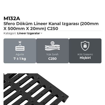
M132A
Sfero Döküm Lineer Kanal Izgarası (200mm
X 500mm X 20mm)
C250
Kategori:
Lineer Izgaralar
>
Ağırlık
Yük Sınıfı
Kilit Sistemi
Hiçbiri
7 ± 1 kg
C250