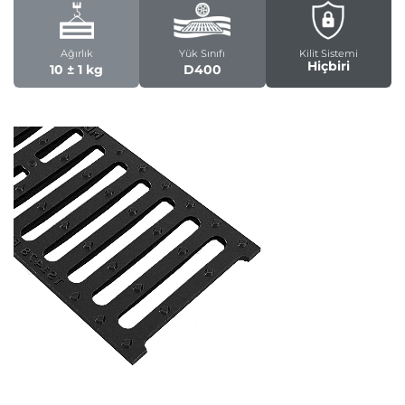
Ağırlık
Yük Sınıfı
Kilit Sistemi
Hiçbiri
10 ± 1 kg
D400