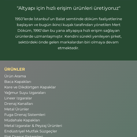
"Altyapı için hızlı erişim ürünleri üretiyoruz"
1950’lerde İstanbul’un Balat semtinde döküm faaliyetlerine
başlayan ve bugün ikinci kuşak tarafından yönetilen Mert
Döküm, 1990’dan bu yana altyapıya hızlı erişim sağlayan
ürünlerde uzmanlaşmıştır. Kendini sürekli yenileyen şirket,
sektördeki önde gelen markalardan biri olmaya devam
etmektedir.
ÜRÜNLER
Ürün Arama
Baca Kapakları
Kare ve Dikdörtgen Kapaklar
Yağmur Suyu Izgaraları
Lineer Izgaralar
Drenaj Kanalları
Metal Ürünler
Fuga Drenaj Sistemleri
Müdahale Kapakları
Metal Izgaralar & Peyzaj Ürünleri
Endüstriyel Mutfak Süzgeçler
Slot Drenaj Sistemleri