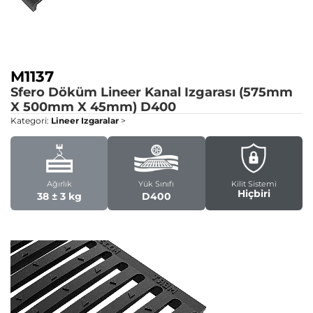
M1137
Sfero Döküm Lineer Kanal Izgarası (575mm
X 500mm X 45mm)
D400
Kategori:
Lineer Izgaralar
>
Ağırlık
Yük Sınıfı
Kilit Sistemi
Hiçbiri
38 ± 3 kg
D400