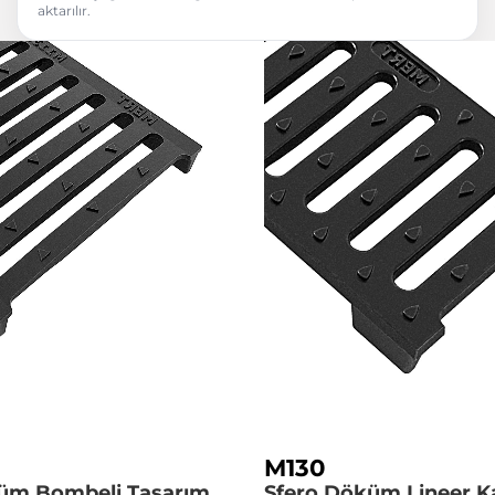
aktarılır.
M130
üm Bombeli Tasarım
Sfero Döküm Lineer K