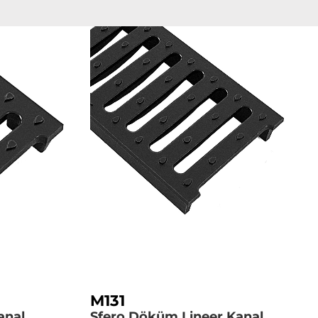
M131
anal
Sfero Döküm Lineer Kanal