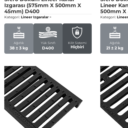
Izgarası (575mm X 500mm X
Lineer Ka
45mm)
D400
500mm X
Kategori:
Lineer Izgaralar
>
Kategori:
Lineer
Ağırlık
Yük Sınıfı
Kilit Sistemi
Ağırlık
Hiçbiri
38 ± 3 kg
D400
21 ± 2 kg