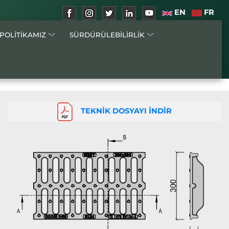
EN
FR
 POLİTİKAMIZ
SÜRDÜRÜLEBİLİRLİK
TEKNİK DOSYAYI İNDİR