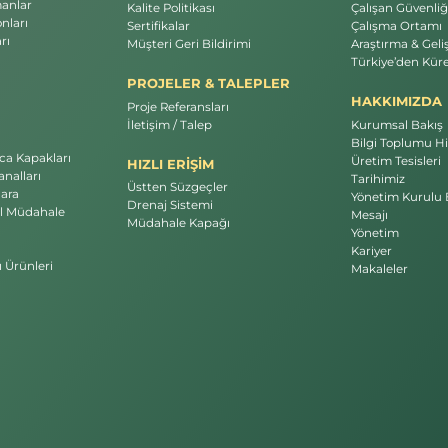
manlar
Kalite Politikası
Çalışan Güvenliği
nları
Sertifikalar
Çalışma Ortamı
rı
Müşteri Geri Bildirimi
Araştırma & Geli
Türkiye’den Küre
PROJELER & TALEPLER
HAKKIMIZDA
Proje Referansları
İletişim / Talep
Kurumsal Bakış
Bilgi Toplumu Hi
a Kapakları
Üretim Tesisleri
HIZLI ERİŞİM
nalları
Tarihimiz
Üstten Süzgeçler
ara
Yönetim Kurulu 
Drenaj Sistemi
l Müdahale
Mesajı
Müdahale Kapağı
Yönetim
Kariyer
ı Ürünleri
Makaleler