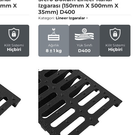
00mm X
Izgarası (150mm X 500mm X
35mm)
D400
Kategori:
Lineer Izgaralar
>
Kilit Sistemi
Ağırlık
Yük Sınıfı
Kilit Sistemi
Hiçbiri
Hiçbiri
8 ± 1 kg
D400