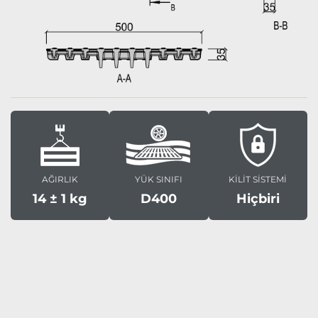
AĞIRLIK
YÜK SINIFI
KİLİT SİSTEMİ
14 ± 1 kg
D400
Hiçbiri