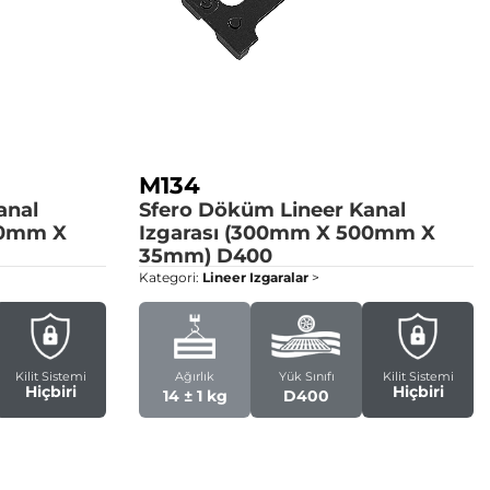
M134
anal
Sfero Döküm Lineer Kanal
00mm X
Izgarası (300mm X 500mm X
35mm)
D400
Kategori:
Lineer Izgaralar
>
Kilit Sistemi
Ağırlık
Yük Sınıfı
Kilit Sistemi
Hiçbiri
Hiçbiri
14 ± 1 kg
D400