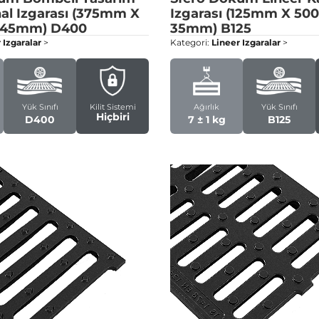
nal Izgarası (375mm X
Izgarası (125mm X 5
 45mm)
D400
35mm)
B125
 Izgaralar
>
Kategori:
Lineer Izgaralar
>
Yük Sınıfı
Kilit Sistemi
Ağırlık
Yük Sınıfı
Hiçbiri
D400
7 ± 1 kg
B125