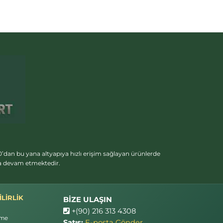
’dan bu yana altyapıya hızlı erişim sağlayan ürünlerde
ya devam etmektedir.
LİRLİK
BİZE ULAŞIN
+(90) 216 313 4308
rme
Satış:
E-posta Gönder