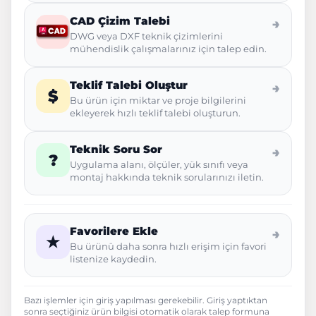
CAD Çizim Talebi
→
DWG veya DXF teknik çizimlerini
mühendislik çalışmalarınız için talep edin.
Teklif Talebi Oluştur
→
$
Bu ürün için miktar ve proje bilgilerini
ekleyerek hızlı teklif talebi oluşturun.
Teknik Soru Sor
→
?
Uygulama alanı, ölçüler, yük sınıfı veya
montaj hakkında teknik sorularınızı iletin.
Favorilere Ekle
→
★
Bu ürünü daha sonra hızlı erişim için favori
listenize kaydedin.
Bazı işlemler için giriş yapılması gerekebilir. Giriş yaptıktan
sonra seçtiğiniz ürün bilgisi otomatik olarak talep formuna