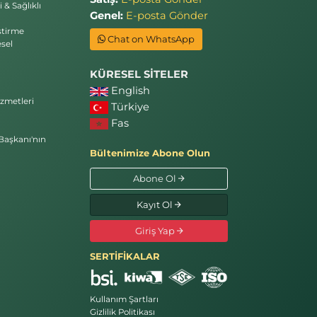
 & Sağlıklı
Genel:
E-posta Gönder
ştirme
Chat on WhatsApp
sel
KÜRESEL SİTELER
English
zmetleri
Türkiye
Fas
Başkanı'nın
Bültenimize Abone Olun
Abone Ol
Kayıt Ol
Giriş Yap
SERTİFİKALAR
Kullanım Şartları
Gizlilik Politikası