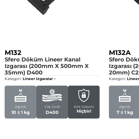
M132
M132A
Sfero Döküm Lineer Kanal
Sfero Dök
Izgarası (200mm X 500mm X
Izgarası
35mm)
D400
20mm)
C2
Kategori:
Lineer Izgaralar
>
Kategori:
Lineer
Ağırlık
Yük Sınıfı
Kilit Sistemi
Ağırlık
Hiçbiri
10 ± 1 kg
D400
7 ± 1 kg