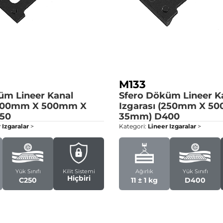
M133
üm Lineer Kanal
Sfero Döküm Lineer K
 (200mm X 500mm X
Izgarası (250mm X 5
50
35mm)
D400
 Izgaralar
>
Kategori:
Lineer Izgaralar
>
Yük Sınıfı
Kilit Sistemi
Ağırlık
Yük Sınıfı
Hiçbiri
C250
11 ± 1 kg
D400