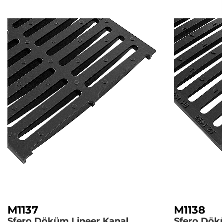
M1137
M1138
Sfero Döküm Lineer Kanal
Sfero Dök