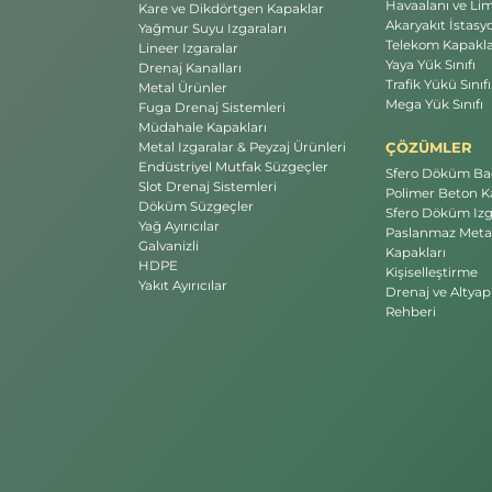
Havaalanı ve Li
Kare ve Dikdörtgen Kapaklar
Akaryakıt İstasyo
Yağmur Suyu Izgaraları
Telekom Kapakla
Lineer Izgaralar
Yaya Yük Sınıfı
Drenaj Kanalları
Trafik Yükü Sınıfı
Metal Ürünler
Mega Yük Sınıfı
Fuga Drenaj Sistemleri
Müdahale Kapakları
ÇÖZÜMLER
Metal Izgaralar & Peyzaj Ürünleri
Endüstriyel Mutfak Süzgeçler
Sfero Döküm Bac
Slot Drenaj Sistemleri
Polimer Beton Ka
Döküm Süzgeçler
Sfero Döküm Izg
Yağ Ayırıcılar
Paslanmaz Meta
Galvanizli
Kapakları
HDPE
Kişiselleştirme
Yakıt Ayırıcılar
Drenaj ve Altyap
Rehberi