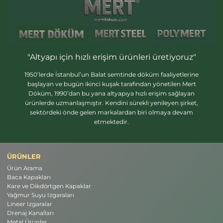
"Altyapı için hızlı erişim ürünleri üretiyoruz"
1950’lerde İstanbul’un Balat semtinde döküm faaliyetlerine
başlayan ve bugün ikinci kuşak tarafından yönetilen Mert
Döküm, 1990’dan bu yana altyapıya hızlı erişim sağlayan
ürünlerde uzmanlaşmıştır. Kendini sürekli yenileyen şirket,
sektördeki önde gelen markalardan biri olmaya devam
etmektedir.
ÜRÜNLER
Ürün Arama
Baca Kapakları
Kare ve Dikdörtgen Kapaklar
Yağmur Suyu Izgaraları
Lineer Izgaralar
Drenaj Kanalları
Metal Ürünler