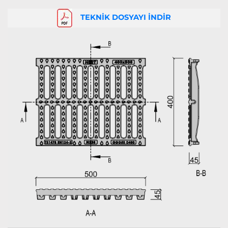
TEKNİK DOSYAYI İNDİR