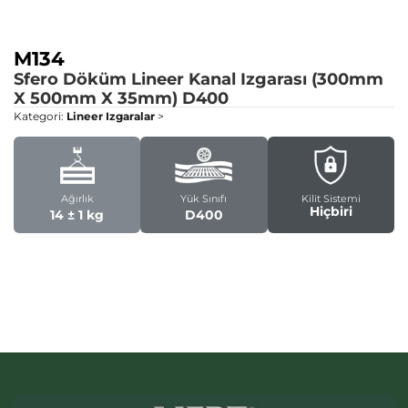
M134
Sfero Döküm Lineer Kanal Izgarası (300mm
X 500mm X 35mm)
D400
Kategori:
Lineer Izgaralar
>
Ağırlık
Yük Sınıfı
Kilit Sistemi
Hiçbiri
14 ± 1 kg
D400