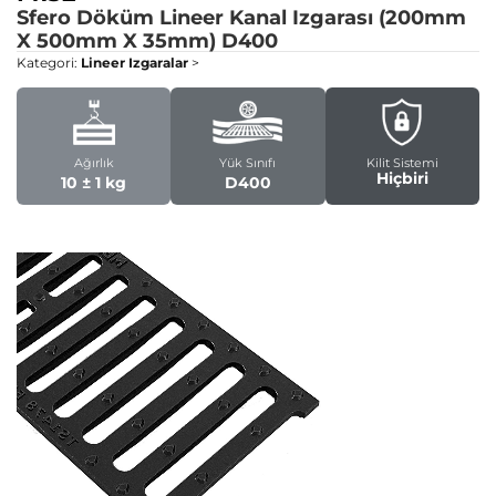
Sfero Döküm Lineer Kanal Izgarası (200mm
X 500mm X 35mm)
D400
Kategori:
Lineer Izgaralar
>
Ağırlık
Yük Sınıfı
Kilit Sistemi
Hiçbiri
10 ± 1 kg
D400