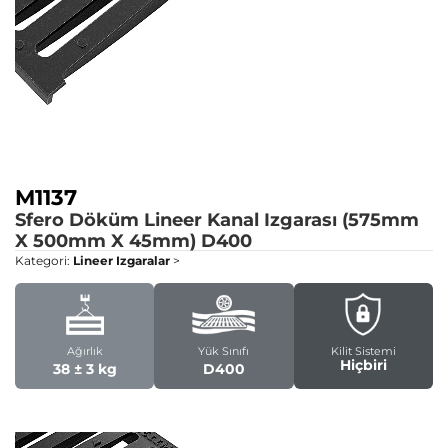
M1137
Sfero Döküm Lineer Kanal Izgarası (575mm
X 500mm X 45mm)
D400
Kategori:
Lineer Izgaralar
>
Ağırlık
Yük Sınıfı
Kilit Sistemi
Hiçbiri
38 ± 3 kg
D400