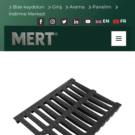
Bize kaydolun
Giriş
Arama
Panelim
İndirme Merkezi
EN
FR