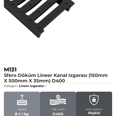
M131
Sfero Döküm Lineer Kanal Izgarası (150mm
X 500mm X 35mm)
D400
Kategori:
Lineer Izgaralar
>
Ağırlık
Yük Sınıfı
Kilit Sistemi
Hiçbiri
8 ± 1 kg
D400