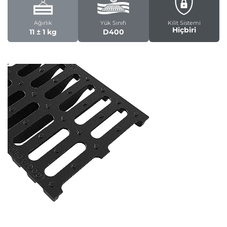
Ağırlık
Yük Sınıfı
Kilit Sistemi
Hiçbiri
11 ± 1 kg
D400