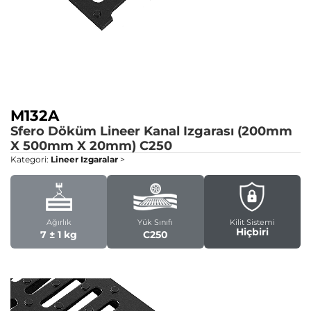
M132A
Sfero Döküm Lineer Kanal Izgarası (200mm
X 500mm X 20mm)
C250
Kategori:
Lineer Izgaralar
>
Ağırlık
Yük Sınıfı
Kilit Sistemi
Hiçbiri
7 ± 1 kg
C250