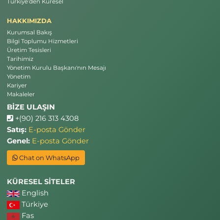
Türkiye’den Küresel
HAKKIMIZDA
Kurumsal Bakış
Bilgi Toplumu Hizmetleri
Üretim Tesisleri
Tarihimiz
Yönetim Kurulu Başkanı'nın Mesajı
Yönetim
Kariyer
Makaleler
BİZE ULAŞIN
+(90) 216 313 4308
Satış:
E-posta Gönder
Genel:
E-posta Gönder
Chat on WhatsApp
KÜRESEL SİTELER
English
Türkiye
Fas