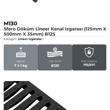
M130
Sfero Döküm Lineer Kanal Izgarası (125mm X
500mm X 35mm)
B125
Kategori:
Lineer Izgaralar
>
Ağırlık
Yük Sınıfı
Kilit Sistemi
Hiçbiri
7 ± 1 kg
B125