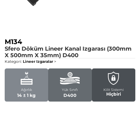
M134
Sfero Döküm Lineer Kanal Izgarası (300mm
X 500mm X 35mm)
D400
Kategori:
Lineer Izgaralar
>
Ağırlık
Yük Sınıfı
Kilit Sistemi
Hiçbiri
14 ± 1 kg
D400