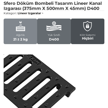
Sfero Döküm Bombeli Tasarım Lineer Kanal
Izgarası (375mm X 500mm X 45mm)
D400
Kategori:
Lineer Izgaralar
>
Ağırlık
Yük Sınıfı
Kilit Sistemi
Hiçbiri
21 ± 2 kg
D400