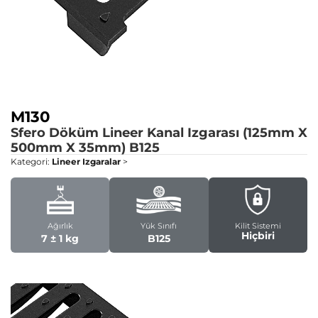
M130
Sfero Döküm Lineer Kanal Izgarası (125mm X
500mm X 35mm)
B125
Kategori:
Lineer Izgaralar
>
Ağırlık
Yük Sınıfı
Kilit Sistemi
Hiçbiri
7 ± 1 kg
B125