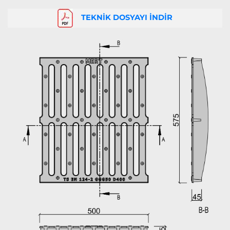
TEKNİK DOSYAYI İNDİR