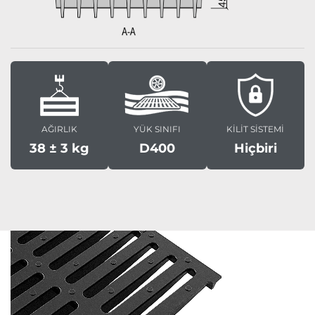
AĞIRLIK
YÜK SINIFI
KİLİT SİSTEMİ
38 ± 3 kg
D400
Hiçbiri