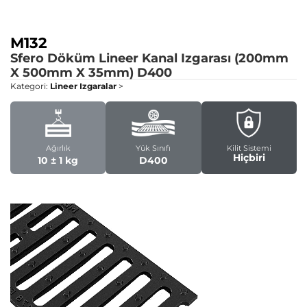
M132
Sfero Döküm Lineer Kanal Izgarası (200mm
X 500mm X 35mm)
D400
Kategori:
Lineer Izgaralar
>
Ağırlık
Yük Sınıfı
Kilit Sistemi
Hiçbiri
10 ± 1 kg
D400