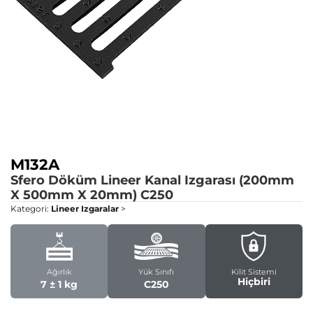
M132A
Sfero Döküm Lineer Kanal Izgarası (200mm
X 500mm X 20mm)
C250
Kategori:
Lineer Izgaralar
>
Ağırlık
Yük Sınıfı
Kilit Sistemi
Hiçbiri
7 ± 1 kg
C250