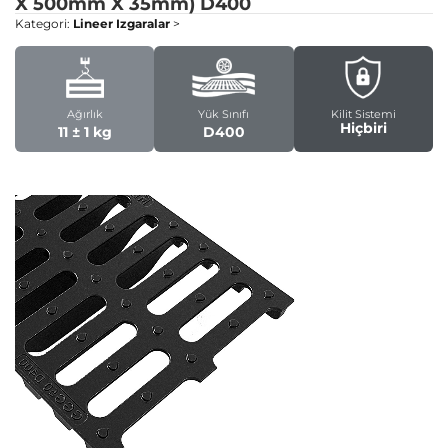
X 500mm X 35mm)
D400
Kategori:
Lineer Izgaralar
>
Ağırlık
Yük Sınıfı
Kilit Sistemi
Hiçbiri
11 ± 1 kg
D400