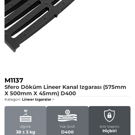
M1137
Sfero Döküm Lineer Kanal Izgarası (575mm
X 500mm X 45mm)
D400
Kategori:
Lineer Izgaralar
>
Ağırlık
Yük Sınıfı
Kilit Sistemi
Hiçbiri
38 ± 3 kg
D400