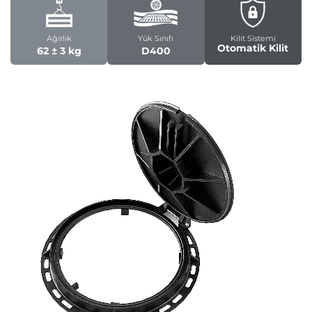
Ağırlık
Yük Sınıfı
Kilit Sistemi
Otomatik Kilit
62 ± 3 kg
D400