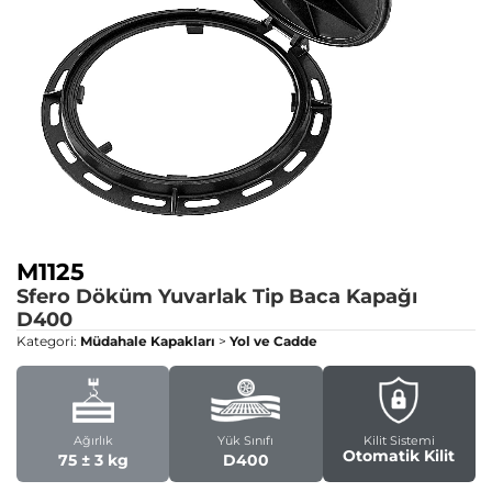
M1125
Sfero Döküm Yuvarlak Tip Baca Kapağı
D400
Kategori:
Müdahale Kapakları
>
Yol ve Cadde
Ağırlık
Yük Sınıfı
Kilit Sistemi
Otomatik Kilit
75 ± 3 kg
D400