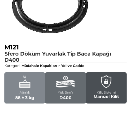
M121
Sfero Döküm Yuvarlak Tip Baca Kapağı
D400
Kategori:
Müdahale Kapakları
>
Yol ve Cadde
Ağırlık
Yük Sınıfı
Kilit Sistemi
Manuel Kilit
88 ± 3 kg
D400