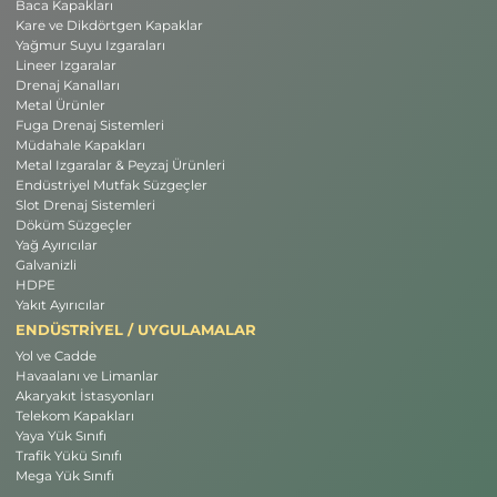
Baca Kapakları
Kare ve Dikdörtgen Kapaklar
Yağmur Suyu Izgaraları
Lineer Izgaralar
Drenaj Kanalları
Metal Ürünler
Fuga Drenaj Sistemleri
Müdahale Kapakları
Metal Izgaralar & Peyzaj Ürünleri
Endüstriyel Mutfak Süzgeçler
Slot Drenaj Sistemleri
Döküm Süzgeçler
Yağ Ayırıcılar
Galvanizli
HDPE
Yakıt Ayırıcılar
ENDÜSTRİYEL / UYGULAMALAR
Yol ve Cadde
Havaalanı ve Limanlar
Akaryakıt İstasyonları
Telekom Kapakları
Yaya Yük Sınıfı
Trafik Yükü Sınıfı
Mega Yük Sınıfı