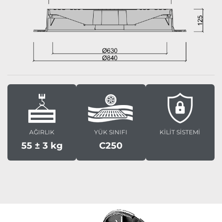
AĞIRLIK
YÜK SINIFI
KİLİT SİSTEMİ
55 ± 3 kg
C250