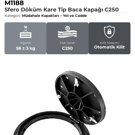
M1188
Sfero Döküm Kare Tip Baca Kapağı
C250
Kategori:
Müdahale Kapakları
>
Yol ve Cadde
Ağırlık
Yük Sınıfı
Kilit Sistemi
Otomatik Kilit
58 ± 3 kg
C250