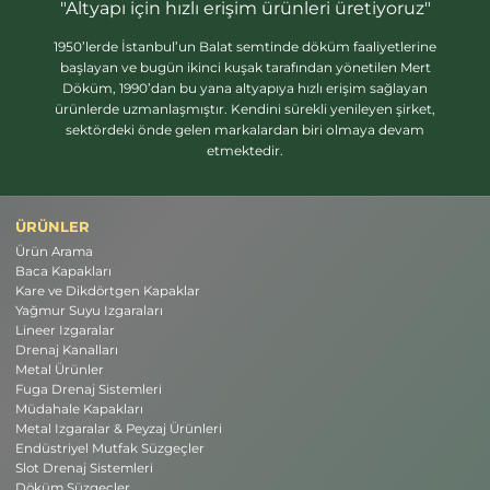
"Altyapı için hızlı erişim ürünleri üretiyoruz"
1950’lerde İstanbul’un Balat semtinde döküm faaliyetlerine
başlayan ve bugün ikinci kuşak tarafından yönetilen Mert
Döküm, 1990’dan bu yana altyapıya hızlı erişim sağlayan
ürünlerde uzmanlaşmıştır. Kendini sürekli yenileyen şirket,
sektördeki önde gelen markalardan biri olmaya devam
etmektedir.
ÜRÜNLER
Ürün Arama
Baca Kapakları
Kare ve Dikdörtgen Kapaklar
Yağmur Suyu Izgaraları
Lineer Izgaralar
Drenaj Kanalları
Metal Ürünler
Fuga Drenaj Sistemleri
Müdahale Kapakları
Metal Izgaralar & Peyzaj Ürünleri
Endüstriyel Mutfak Süzgeçler
Slot Drenaj Sistemleri
Döküm Süzgeçler