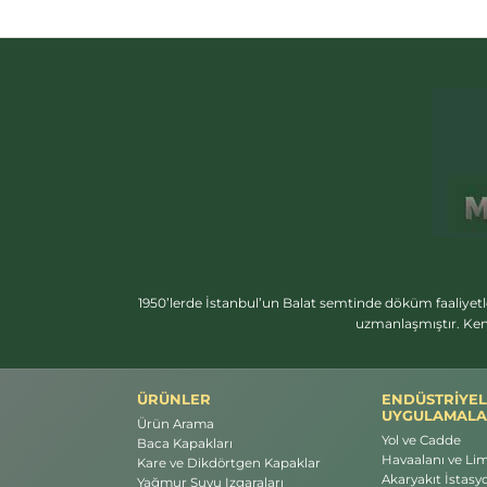
1950’lerde İstanbul’un Balat semtinde döküm faaliyetl
uzmanlaşmıştır. Ken
ÜRÜNLER
ENDÜSTRİYEL
UYGULAMALA
Ürün Arama
Yol ve Cadde
Baca Kapakları
Havaalanı ve Li
Kare ve Dikdörtgen Kapaklar
Akaryakıt İstasyo
Yağmur Suyu Izgaraları