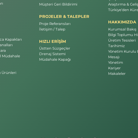
rı
Müşteri Geri Bildirimi
Araştırma & Geli
Türkiye’den Küre
PROJELER & TALEPLER
HAKKIMIZDA
Proje Referansları
İletişim / Talep
Kurumsal Bakış
Bilgi Toplumu Hi
a Kapakları
Üretim Tesisleri
HIZLI ERİŞİM
nalları
Tarihimiz
Üstten Süzgeçler
ara
Yönetim Kurulu 
Drenaj Sistemi
l Müdahale
Mesajı
Müdahale Kapağı
Yönetim
Kariyer
ı Ürünleri
Makaleler