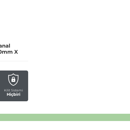
anal
00mm X
Kilit Sistemi
Hiçbiri