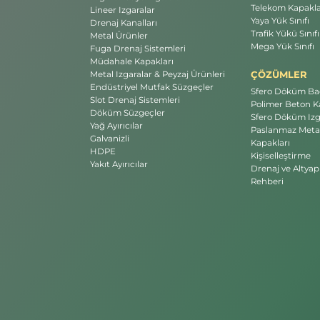
Telekom Kapakla
Lineer Izgaralar
Yaya Yük Sınıfı
Drenaj Kanalları
Trafik Yükü Sınıfı
Metal Ürünler
Mega Yük Sınıfı
Fuga Drenaj Sistemleri
Müdahale Kapakları
ÇÖZÜMLER
Metal Izgaralar & Peyzaj Ürünleri
Endüstriyel Mutfak Süzgeçler
Sfero Döküm Bac
Slot Drenaj Sistemleri
Polimer Beton Ka
Döküm Süzgeçler
Sfero Döküm Izg
Yağ Ayırıcılar
Paslanmaz Meta
Galvanizli
Kapakları
HDPE
Kişiselleştirme
Yakıt Ayırıcılar
Drenaj ve Altyap
Rehberi