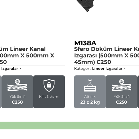
M138A
üm Lineer Kanal
Sfero Döküm Lineer K
 (400mm X 500mm X
Izgarası (500mm X 5
50
45mm)
C250
 Izgaralar
>
Kategori:
Lineer Izgaralar
>
Yük Sınıfı
Kilit Sistemi
Ağırlık
Yük Sınıfı
C250
23 ± 2 kg
C250