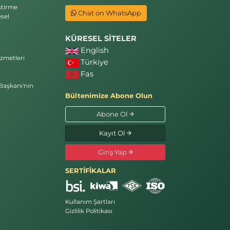
ştirme
Chat on WhatsApp
sel
KÜRESEL SİTELER
English
zmetleri
Türkiye
Fas
Başkanı'nın
Bültenimize Abone Olun
Abone Ol
Kayıt Ol
Giriş Yap
SERTİFİKALAR
Kullanım Şartları
Gizlilik Politikası