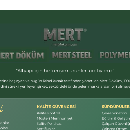
"Altyapı için hızlı erişim ürünleri üretiyoruz"
erine başlayan ve bugün ikinci kuşak tarafından yönetilen Mert Döküm, 1990
dini sürekli yenileyen şirket, sektördeki önde gelen markalardan biri olma
 /
KALİTE GÜVENCESİ
SÜRDÜRÜLEBİ
R
Kalite Kontrol
Çevre Yönetimi
Müşteri Memnuniyeti
Eğitim & Gelişti
manlar
Kalite Politikası
Çalışan Güvenliği
nları
Sertifikalar
Çalışma Ortamı