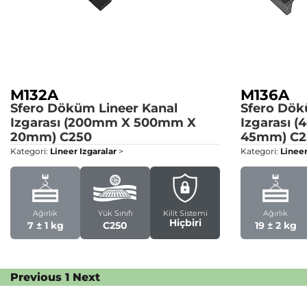
M132A
M136A
Sfero Döküm Lineer Kanal
Sfero Dök
Izgarası (200mm X 500mm X
Izgarası
20mm)
C250
45mm)
C2
Kategori:
Lineer Izgaralar
>
Kategori:
Lineer
Ağırlık
Yük Sınıfı
Kilit Sistemi
Ağırlık
Hiçbiri
7 ± 1 kg
C250
19 ± 2 kg
Previous
1
Next