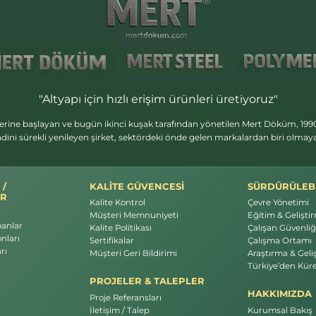
"Altyapı için hızlı erişim ürünleri üretiyoruz"
erine başlayan ve bugün ikinci kuşak tarafından yönetilen Mert Döküm, 1990
dini sürekli yenileyen şirket, sektördeki önde gelen markalardan biri olma
 /
KALİTE GÜVENCESİ
SÜRDÜRÜLEBİ
R
Kalite Kontrol
Çevre Yönetimi
Müşteri Memnuniyeti
Eğitim & Gelişti
manlar
Kalite Politikası
Çalışan Güvenliği
nları
Sertifikalar
Çalışma Ortamı
rı
Müşteri Geri Bildirimi
Araştırma & Geli
Türkiye’den Küre
PROJELER & TALEPLER
HAKKIMIZDA
Proje Referansları
İletişim / Talep
Kurumsal Bakış