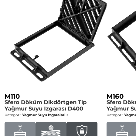
M110
M160
Sfero Döküm Dikdörtgen Tip
Sfero Dök
Yağmur Suyu Izgarası
D400
Yağmur Su
Kategori:
Yagmur Suyu Izgaralari
>
Kategori:
Yagmur