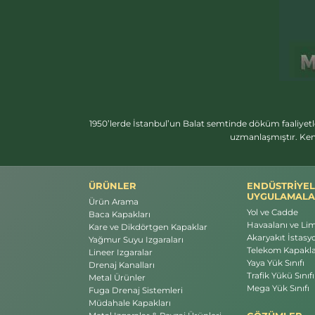
1950’lerde İstanbul’un Balat semtinde döküm faaliyetl
uzmanlaşmıştır. Ken
ÜRÜNLER
ENDÜSTRİYEL
UYGULAMALA
Ürün Arama
Yol ve Cadde
Baca Kapakları
Havaalanı ve Li
Kare ve Dikdörtgen Kapaklar
Akaryakıt İstasyo
Yağmur Suyu Izgaraları
Telekom Kapakla
Lineer Izgaralar
Yaya Yük Sınıfı
Drenaj Kanalları
Trafik Yükü Sınıfı
Metal Ürünler
Mega Yük Sınıfı
Fuga Drenaj Sistemleri
Müdahale Kapakları