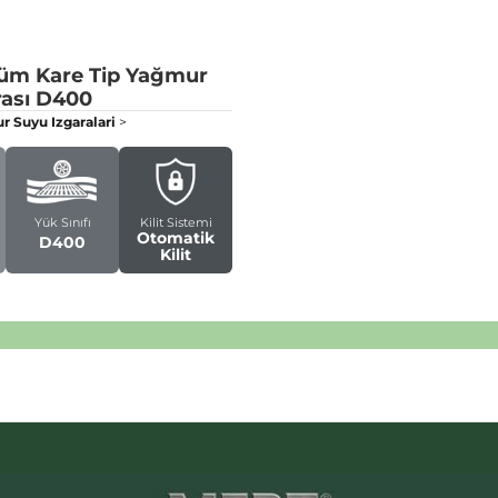
üm Kare Tip Yağmur
ası
D400
 Suyu Izgaralari
>
Yük Sınıfı
Kilit Sistemi
Otomatik
D400
Kilit