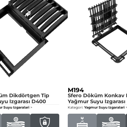
M194
üm Dikdörtgen Tip
Sfero Döküm Konkav K
yu Izgarası
D400
Yağmur Suyu Izgarası
 Suyu Izgaralari
>
Kategori:
Yagmur Suyu Izgaralari