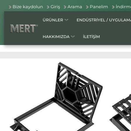
Bize kaydolun
Giriş
Arama
Panelim
İndirm
ÜRÜNLER
ENDÜSTRİYEL / UYGULA
HAKKIMIZDA
İLETİŞİM