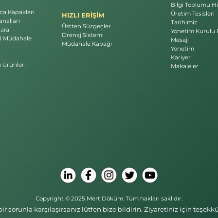
Bilgi Toplumu Hi
a Kapakları
Üretim Tesisleri
HIZLI ERİŞİM
nalları
Tarihimiz
Üstten Süzgeçler
ara
Yönetim Kurulu 
Drenaj Sistemi
l Müdahale
Mesajı
Müdahale Kapağı
Yönetim
Kariyer
ı Ürünleri
Makaleler
Copyright © 2025 Mert Döküm. Tüm hakları saklıdır.
r sorunla karşılaşırsanız lütfen bize bildirin. Ziyaretiniz için teşe