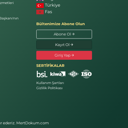
zmetleri
Türkiye
Fas
Başkanı'nın
Bültenimize Abone Olun
Abone Ol
Kayıt Ol
Giriş Yap
SERTİFİKALAR
Kullanım Şartları
Gizlilik Politikası
kkür ederiz. MertDokum.com