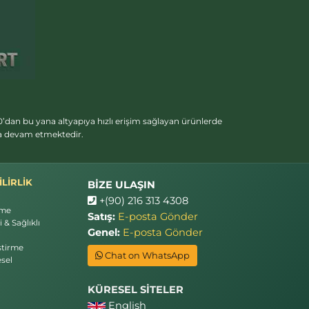
’dan bu yana altyapıya hızlı erişim sağlayan ürünlerde
ya devam etmektedir.
LİRLİK
BİZE ULAŞIN
+(90) 216 313 4308
rme
Satış:
E-posta Gönder
 & Sağlıklı
Genel:
E-posta Gönder
ştirme
Chat on WhatsApp
sel
KÜRESEL SİTELER
English