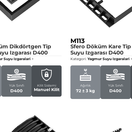
M113
üm Dikdörtgen Tip
Sfero Döküm Kare Ti
yu Izgarası
D400
Suyu Izgarası
D400
 Suyu Izgaralari
>
Kategori:
Yagmur Suyu Izgaralari
Yük Sınıfı
Kilit Sistemi
Ağırlık
Yük Sınıfı
Manuel Kilit
D400
72 ± 3 kg
D400