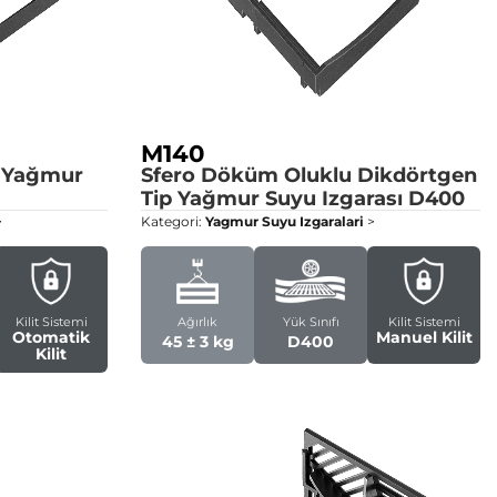
M140
p Yağmur
Sfero Döküm Oluklu Dikdörtgen
Tip Yağmur Suyu Izgarası
D400
>
Kategori:
Yagmur Suyu Izgaralari
>
Kilit Sistemi
Ağırlık
Yük Sınıfı
Kilit Sistemi
Otomatik
Manuel Kilit
45 ± 3 kg
D400
Kilit