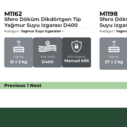
M1162
M1198
Sfero Döküm Dikdörtgen Tip
Sfero Dök
Yağmur Suyu Izgarası
D400
Suyu Izgar
Kategori:
Yagmur Suyu Izgaralari
>
Kategori:
Yagmur
Ağırlık
Yük Sınıfı
Kilit Sistemi
Ağırlık
Manuel Kilit
51 ± 3 kg
D400
27 ± 2 kg
Previous
1
Next