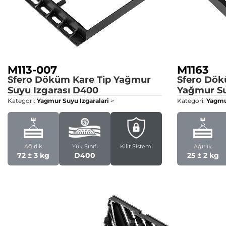
M113-007
M1163
Sfero Döküm Kare Tip Yağmur
Sfero Dök
Suyu Izgarası
D400
Yağmur Su
Kategori:
Yagmur Suyu Izgaralari
>
Kategori:
Yagmur
Ağırlık
Yük Sınıfı
Kilit Sistemi
Ağırlık
72 ± 3 kg
D400
25 ± 2 kg