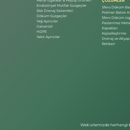
ÇÖZÜMLER
Metal Izgaralar & Peyzaj Ürünleri
Endüstriyel Mutfak Süzgeçler
Sfero Döküm Bac
Slot Drenaj Sistemleri
Polimer Beton Ka
Döküm Süzgeçler
Sfero Döküm Izg
Yağ Ayırıcılar
Paslanmaz Meta
Galvanizli
Kapakları
HDPE
Kişiselleştirme
Yakıt Ayırıcılar
Drenaj ve Altyap
Rehberi
Web sitemizde herhangi bi