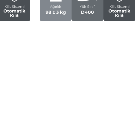
Kilit Sistemi
Ağırlık
Yük Sınıfı
Kilit Sistemi
Otomatik
Otomatik
98 ± 3 kg
D400
Kilit
Kilit