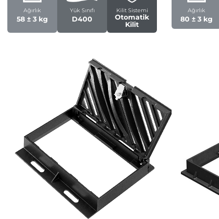
Ağırlık
Yük Sınıfı
Kilit Sistemi
Ağırlık
Otomatik
58 ± 3 kg
D400
80 ± 3 kg
Kilit