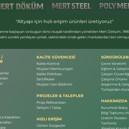
"Altyapı için hızlı erişim ürünleri üretiyoruz"
erine başlayan ve bugün ikinci kuşak tarafından yönetilen Mert Döküm, 1990
dini sürekli yenileyen şirket, sektördeki önde gelen markalardan biri olma
 /
KALİTE GÜVENCESİ
SÜRDÜRÜLEBİ
R
Kalite Kontrol
Çevre Yönetimi
Müşteri Memnuniyeti
Eğitim & Gelişti
manlar
Kalite Politikası
Çalışan Güvenliği
nları
Sertifikalar
Çalışma Ortamı
rı
Müşteri Geri Bildirimi
Araştırma & Geli
Türkiye’den Küre
PROJELER & TALEPLER
HAKKIMIZDA
Proje Referansları
İletişim / Talep
Kurumsal Bakış
Bilgi Toplumu Hi
a Kapakları
Üretim Tesisleri
HIZLI ERİŞİM
nalları
Tarihimiz
Üstten Süzgeçler
ara
Yönetim Kurulu 