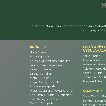
1950’lerde İstanbul’un Balat semtinde döküm faaliyetl
uzmanlaşmıştır. Ken
ÜRÜNLER
ENDÜSTRİYEL
UYGULAMALA
Ürün Arama
Yol ve Cadde
Baca Kapakları
Havaalanı ve Li
Kare ve Dikdörtgen Kapaklar
Akaryakıt İstasyo
Yağmur Suyu Izgaraları
Telekom Kapakla
Lineer Izgaralar
Yaya Yük Sınıfı
Drenaj Kanalları
Trafik Yükü Sınıfı
Metal Ürünler
Mega Yük Sınıfı
Fuga Drenaj Sistemleri
Müdahale Kapakları
ÇÖZÜMLER
Metal Izgaralar & Peyzaj Ürünleri
Endüstriyel Mutfak Süzgeçler
Sfero Döküm Bac
Slot Drenaj Sistemleri
Polimer Beton Ka
Döküm Süzgeçler
Sfero Döküm Izg