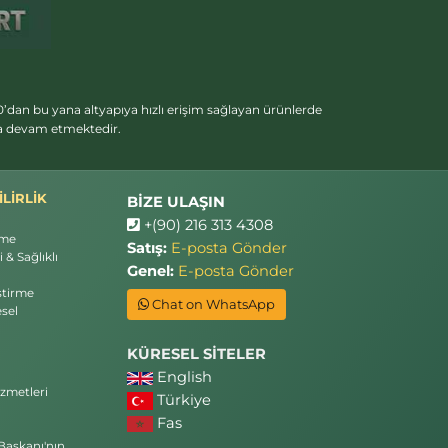
’dan bu yana altyapıya hızlı erişim sağlayan ürünlerde
ya devam etmektedir.
LİRLİK
BİZE ULAŞIN
+(90) 216 313 4308
rme
Satış:
E-posta Gönder
 & Sağlıklı
Genel:
E-posta Gönder
ştirme
Chat on WhatsApp
sel
KÜRESEL SİTELER
English
zmetleri
Türkiye
Fas
Başkanı'nın