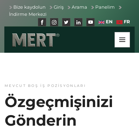
Bize kaydolun
Giriş
Arama
Panelim
İndirme Merkezi
EN
FR
MEVCUT BOŞ İŞ POZISYONLARI
Özgeçmişinizi
Gönderin