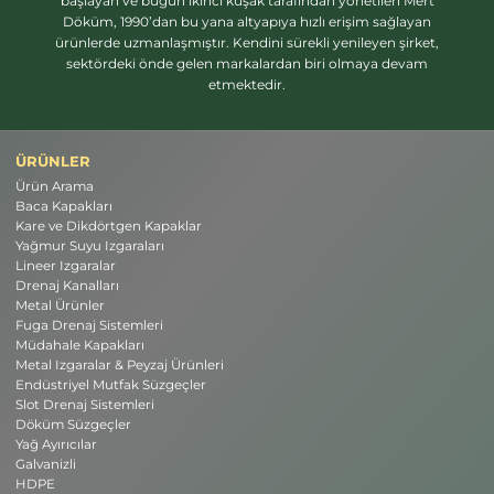
başlayan ve bugün ikinci kuşak tarafından yönetilen Mert
Döküm, 1990’dan bu yana altyapıya hızlı erişim sağlayan
ürünlerde uzmanlaşmıştır. Kendini sürekli yenileyen şirket,
sektördeki önde gelen markalardan biri olmaya devam
etmektedir.
ÜRÜNLER
Ürün Arama
Baca Kapakları
Kare ve Dikdörtgen Kapaklar
Yağmur Suyu Izgaraları
Lineer Izgaralar
Drenaj Kanalları
Metal Ürünler
Fuga Drenaj Sistemleri
Müdahale Kapakları
Metal Izgaralar & Peyzaj Ürünleri
Endüstriyel Mutfak Süzgeçler
Slot Drenaj Sistemleri
Döküm Süzgeçler
Yağ Ayırıcılar
Galvanizli
HDPE