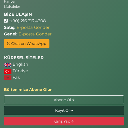
Kariyer
Makaleler
BİZE ULAŞIN
+(90) 216 313 4308
Satış:
E-posta Gönder
Genel:
E-posta Gönder
Chat on WhatsApp
KÜRESEL SİTELER
English
Türkiye
Fas
Bültenimize Abone Olun
Abone Ol
Kayıt Ol
Giriş Yap