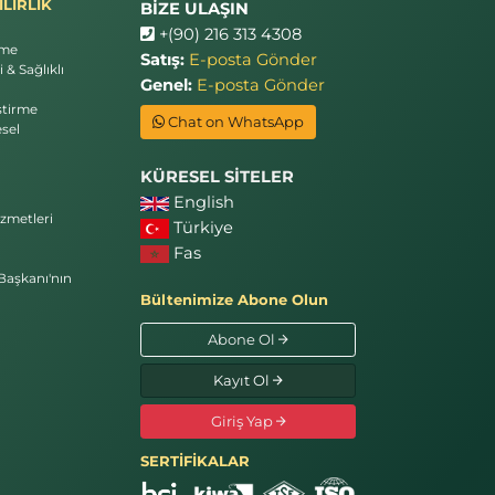
LİRLİK
BİZE ULAŞIN
+(90) 216 313 4308
rme
Satış:
E-posta Gönder
 & Sağlıklı
Genel:
E-posta Gönder
ştirme
Chat on WhatsApp
sel
KÜRESEL SİTELER
English
zmetleri
Türkiye
Fas
Başkanı'nın
Bültenimize Abone Olun
Abone Ol
Kayıt Ol
Giriş Yap
SERTİFİKALAR