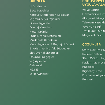
ÜRÜNLER
ENDÜSTRİYEL
UYGULAMALA
Ürün Arama
Yol ve Cadde
Baca Kapakları
Havaalanı ve Li
Kare ve Dikdörtgen Kapaklar
Akaryakıt İstasyo
Yağmur Suyu Izgaraları
Telekom Kapakla
Lineer Izgaralar
Yaya Yük Sınıfı
Drenaj Kanalları
Trafik Yükü Sınıfı
Metal Ürünler
Mega Yük Sınıfı
Fuga Drenaj Sistemleri
Müdahale Kapakları
ÇÖZÜMLER
Metal Izgaralar & Peyzaj Ürünleri
Endüstriyel Mutfak Süzgeçler
Sfero Döküm Bac
Slot Drenaj Sistemleri
Polimer Beton Ka
Döküm Süzgeçler
Sfero Döküm Izg
Yağ Ayırıcılar
Paslanmaz Meta
Galvanizli
Kapakları
HDPE
Kişiselleştirme
Yakıt Ayırıcılar
Drenaj ve Altyap
Rehberi