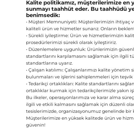
Kalite politikamız, müşterilerimize en 
sunmayı taahhüt eder. Bu taahhüdü yeri
benimsedik:
• Müşteri Memnuniyeti: Müşterilerimizin ihtiyaç 
kaliteli ürün ve hizmetler sunarız. Onların beklent
• Sürekli iyileştirme: Ürün ve hizmetlerimizin kali
prosedürlerimizi sürekli olarak iyileştiririz.
• Düzenlemelere uygunluk: Ürünlerimizin güvenli
standartlarını karşılamasını sağlamak için ilgili 
standartlarına uyarız.
• Çalışan katılımı: Çalışanlarımızı kalite yönetim 
bulunmaları ve işlerini sahiplenmeleri için teşvik 
• Tedarikçi ortaklıkları: Kalite standartlarını sağl
ortaklıklar kurmak için tedarikçilerimizle yakın işbi
Bu ilkeler, operasyonlarımıza ve karar alma süreçl
ilgili ve etkili kalmasını sağlamak için düzenli ol
tesislerimizde, organizasyonumuz genelinde bir 
Müşterilerimize en yüksek kalitede ürün ve hizm
güvenin!