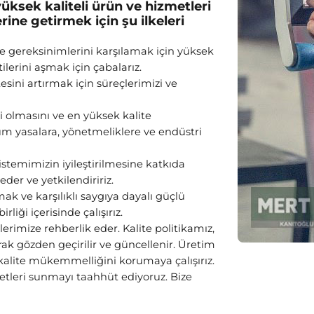
yüksek kaliteli ürün ve hizmetleri
ne getirmek için şu ilkeleri
ve gereksinimlerini karşılamak için yüksek
ilerini aşmak için çabalarız.
tesini artırmak için süreçlerimizi ve
 olmasını ve en yüksek kalite
tüm yasalara, yönetmeliklere ve endüstri
sistemimizin iyileştirilmesine katkıda
eder ve yetkilendiririz.
amak ve karşılıklı saygıya dayalı güçlü
rliği içerisinde çalışırız.
erimize rehberlik eder. Kalite politikamız,
arak gözden geçirilir ve güncellenir. Üretim
kalite mükemmelliğini korumaya çalışırız.
etleri sunmayı taahhüt ediyoruz. Bize