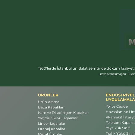
1950’lerde İstanbul’un Balat semtinde döküm faaliyetl
uzmanlaşmıştır. Ken
ÜRÜNLER
ENDÜSTRİYEL
UYGULAMALA
Ürün Arama
Yol ve Cadde
Baca Kapakları
Havaalanı ve Li
Kare ve Dikdörtgen Kapaklar
Akaryakıt İstasyo
Yağmur Suyu Izgaraları
Telekom Kapakla
Lineer Izgaralar
Yaya Yük Sınıfı
Drenaj Kanalları
Trafik Yükü Sınıfı
Metal Ürünler