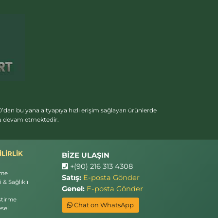
’dan bu yana altyapıya hızlı erişim sağlayan ürünlerde
ya devam etmektedir.
LİRLİK
BİZE ULAŞIN
+(90) 216 313 4308
rme
Satış:
E-posta Gönder
 & Sağlıklı
Genel:
E-posta Gönder
ştirme
Chat on WhatsApp
sel