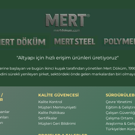
"Altyapı için hızlı erişim ürünleri üretiyoruz"
erine başlayan ve bugün ikinci kuşak tarafından yönetilen Mert Döküm, 1990
dini sürekli yenileyen şirket, sektördeki önde gelen markalardan biri olma
 /
KALİTE GÜVENCESİ
SÜRDÜRÜLEBİ
R
Kalite Kontrol
Çevre Yönetimi
Müşteri Memnuniyeti
Eğitim & Gelişti
manlar
Kalite Politikası
Çalışan Güvenliği
nları
Sertifikalar
Çalışma Ortamı
rı
Müşteri Geri Bildirimi
Araştırma & Geli
Türkiye’den Küre