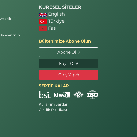
KÜRESEL SİTELER
English
zmetleri
Türkiye
Fas
Başkanı'nın
Bültenimize Abone Olun
Abone Ol
Kayıt Ol
Giriş Yap
SERTİFİKALAR
Kullanım Şartları
Gizlilik Politikası