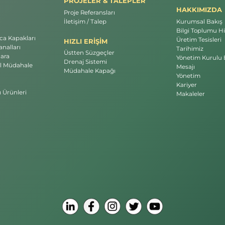
PROJELER & TALEPLER
HAKKIMIZDA
Proje Referansları
İletişim / Talep
Kurumsal Bakış
Bilgi Toplumu Hi
a Kapakları
Üretim Tesisleri
HIZLI ERİŞİM
nalları
Tarihimiz
Üstten Süzgeçler
ara
Yönetim Kurulu 
Drenaj Sistemi
l Müdahale
Mesajı
Müdahale Kapağı
Yönetim
Kariyer
ı Ürünleri
Makaleler