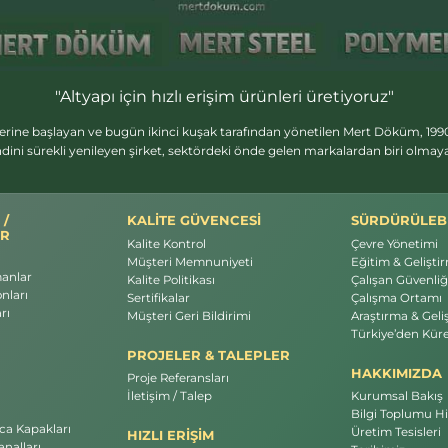
"Altyapı için hızlı erişim ürünleri üretiyoruz"
erine başlayan ve bugün ikinci kuşak tarafından yönetilen Mert Döküm, 1990
dini sürekli yenileyen şirket, sektördeki önde gelen markalardan biri olma
 /
KALİTE GÜVENCESİ
SÜRDÜRÜLEBİ
R
Kalite Kontrol
Çevre Yönetimi
Müşteri Memnuniyeti
Eğitim & Gelişti
manlar
Kalite Politikası
Çalışan Güvenliği
nları
Sertifikalar
Çalışma Ortamı
rı
Müşteri Geri Bildirimi
Araştırma & Geli
Türkiye’den Küre
PROJELER & TALEPLER
HAKKIMIZDA
Proje Referansları
İletişim / Talep
Kurumsal Bakış
Bilgi Toplumu Hi
a Kapakları
Üretim Tesisleri
HIZLI ERİŞİM
nalları