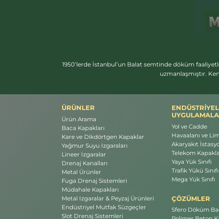
1950’lerde İstanbul’un Balat semtinde döküm faaliyetl
uzmanlaşmıştır. Ken
ÜRÜNLER
ENDÜSTRİYEL
UYGULAMALA
Ürün Arama
Yol ve Cadde
Baca Kapakları
Havaalanı ve Li
Kare ve Dikdörtgen Kapaklar
Akaryakıt İstasyo
Yağmur Suyu Izgaraları
Telekom Kapakla
Lineer Izgaralar
Yaya Yük Sınıfı
Drenaj Kanalları
Trafik Yükü Sınıfı
Metal Ürünler
Mega Yük Sınıfı
Fuga Drenaj Sistemleri
Müdahale Kapakları
ÇÖZÜMLER
Metal Izgaralar & Peyzaj Ürünleri
Endüstriyel Mutfak Süzgeçler
Sfero Döküm Bac
Slot Drenaj Sistemleri
Polimer Beton Ka