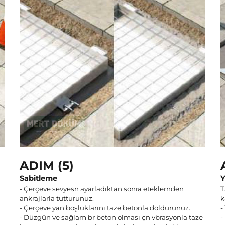
ADIM (5)
Sabitleme
Y
- Çerçeve sevyesn ayarladıktan sonra eteklernden
T
ankrajlarla tutturunuz.
k
- Çerçeve yan boşluklarını taze betonla doldurunuz.
-
- Düzgün ve sağlam br beton olması çn vbrasyonla taze
-