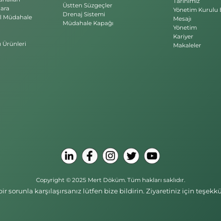
Tarihimiz
Üstten Süzgeçler
ara
Yönetim Kurulu 
Drenaj Sistemi
l Müdahale
Mesajı
Müdahale Kapağı
Yönetim
Kariyer
ı Ürünleri
Makaleler
Copyright © 2025 Mert Döküm. Tüm hakları saklıdır.
r sorunla karşılaşırsanız lütfen bize bildirin. Ziyaretiniz için teşe