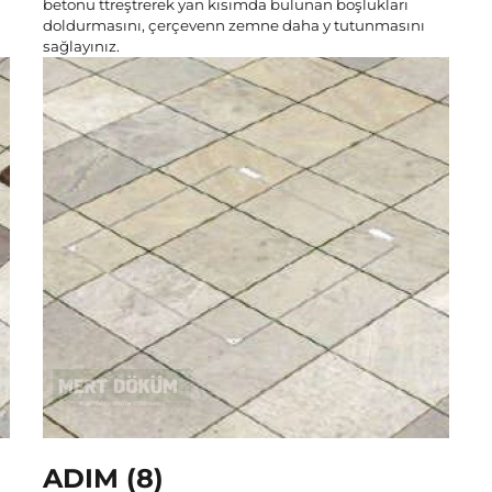
betonu ttreştrerek yan kısımda bulunan boşlukları
doldurmasını, çerçevenn zemne daha y tutunmasını
sağlayınız.
ADIM (8)