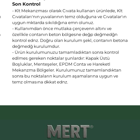
Son Kontrol
- Klt Mekanzması olarak Cıvata kullanan ürünlede, Klt
ı
Cıvataları'nın yuvalarının temz olduğuna ve Cıvatalar'ın
uygun mktarda sıkıldığına emn olunuz.
- Kullanımdan önce mutlaka çerçevenn altını ve
n
özellkle contanın beton bölgesne değp değmedğn
kontrol ednz. Doğru olan kurulum şekl, contanın betona
değmedğ kurulumdur.
- Ürün kurulumunuzu tamamladıktan sonra kontrol
edlmes gereken noktalar şunlardır: Kapak Üstü
Boşluklar, Menteşeler, EPDM Conta ve Hareketl
Mekanzma Bölgeler. Kurulumunuz tamamlandıktan
sonra bu noktaların kurulum aşamalarına uygun ve
temz olmasına dkkat ednz.