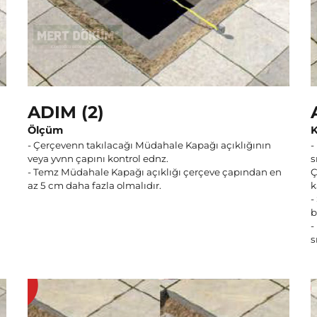
ADIM (2)
Ölçüm
- Çerçevenn takılacağı Müdahale Kapağı açıklığının
-
veya yvnn çapını kontrol ednz.
s
- Temz Müdahale Kapağı açıklığı çerçeve çapından en
Ç
az 5 cm daha fazla olmalıdır.
k
-
b
-
s