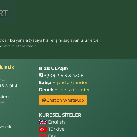
’dan bu yana altyapıya hızlı erişim sağlayan ürünlerde
ya devam etmektedir.
LİRLİK
BİZE ULAŞIN
+(90) 216 313 4308
rme
Satış:
E-posta Gönder
 & Sağlıklı
Genel:
E-posta Gönder
ştirme
Chat on WhatsApp
sel
KÜRESEL SİTELER
English
zmetleri
Türkiye
Fas