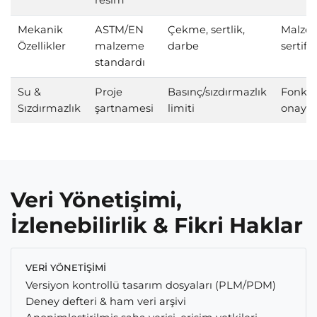
resim
Mekanik
ASTM/EN
Çekme, sertlik,
Malze
Özellikler
malzeme
darbe
sertifik
standardı
Su &
Proje
Basınç/sızdırmazlık
Fonksi
Sızdırmazlık
şartnamesi
limiti
onay
Veri Yönetişimi,
İzlenebilirlik & Fikri Haklar
VERI YÖNETIŞIMI
Versiyon kontrollü tasarım dosyaları (PLM/PDM)
Deney defteri & ham veri arşivi