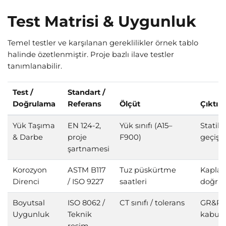
Test Matrisi & Uygunluk
Temel testler ve karşılanan gereklilikler örnek tablo
halinde özetlenmiştir. Proje bazlı ilave testler
tanımlanabilir.
Test /
Standart /
Doğrulama
Referans
Ölçüt
Çıktı
Yük Taşıma
EN 124-2,
Yük sınıfı (A15–
Statik
& Darbe
proje
F900)
geçiş 
şartnamesi
Korozyon
ASTM B117
Tuz püskürtme
Kapla
Direnci
/ ISO 9227
saatleri
doğru
Boyutsal
ISO 8062 /
CT sınıfı / tolerans
GR&R,
Uygunluk
Teknik
kabul