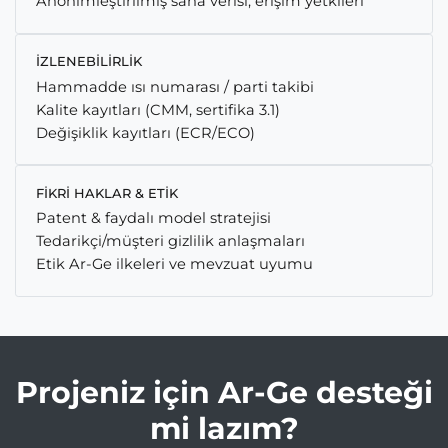
Anonimleştirilmiş saha verisi, erişim yetkileri
İZLENEBILIRLIK
Hammadde ısı numarası / parti takibi
Kalite kayıtları (CMM, sertifika 3.1)
Değişiklik kayıtları (ECR/ECO)
FIKRI HAKLAR & ETIK
Patent & faydalı model stratejisi
Tedarikçi/müşteri gizlilik anlaşmaları
Etik Ar-Ge ilkeleri ve mevzuat uyumu
Projeniz için Ar-Ge desteği
mi lazım?