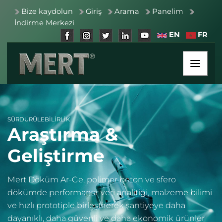
Bize kaydolun
Giriş
Arama
Panelim
İndirme Merkezi
EN
FR
SÜRDÜRÜLEBILIRLIK
Araştırma &
Geliştirme
Mert Döküm Ar-Ge, polimer beton ve sfero
dökümde performansı; veri analitiği, malzeme bilimi
ve hızlı prototiple birleştirerek şantiyeye daha
dayanıklı, daha güvenli ve daha ekonomik ürünler