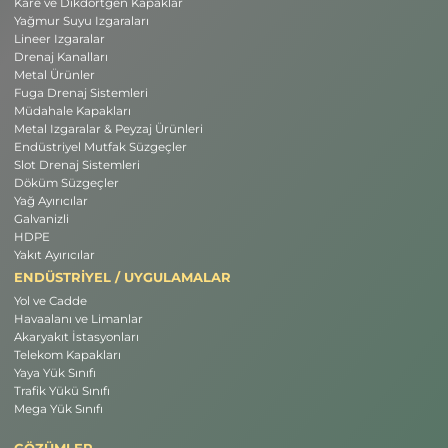
Kare ve Dikdörtgen Kapaklar
Yağmur Suyu Izgaraları
Lineer Izgaralar
Drenaj Kanalları
Metal Ürünler
Fuga Drenaj Sistemleri
Müdahale Kapakları
Metal Izgaralar & Peyzaj Ürünleri
Endüstriyel Mutfak Süzgeçler
Slot Drenaj Sistemleri
Döküm Süzgeçler
Yağ Ayırıcılar
Galvanizli
HDPE
Yakıt Ayırıcılar
ENDÜSTRİYEL / UYGULAMALAR
Yol ve Cadde
Havaalanı ve Limanlar
Akaryakıt İstasyonları
Telekom Kapakları
Yaya Yük Sınıfı
Trafik Yükü Sınıfı
Mega Yük Sınıfı
ÇÖZÜMLER