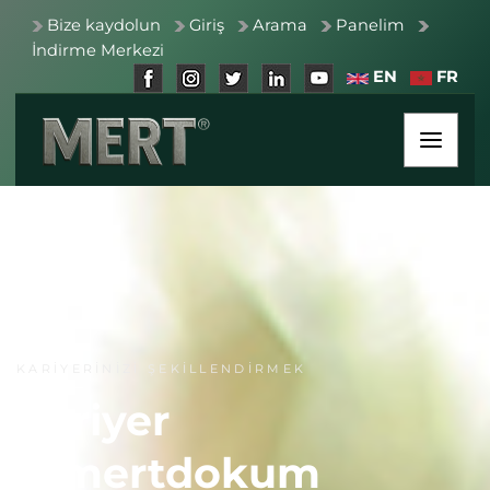
Bize kaydolun
Giriş
Arama
Panelim
İndirme Merkezi
EN
FR
KARİYERİNİZİ ŞEKİLLENDİRMEK
Kariyer
@mertdokum