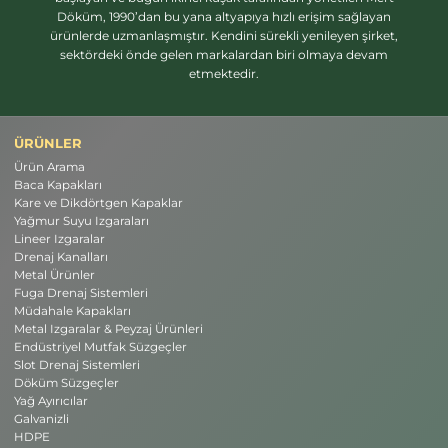
Döküm, 1990’dan bu yana altyapıya hızlı erişim sağlayan
ürünlerde uzmanlaşmıştır. Kendini sürekli yenileyen şirket,
sektördeki önde gelen markalardan biri olmaya devam
etmektedir.
ÜRÜNLER
Ürün Arama
Baca Kapakları
Kare ve Dikdörtgen Kapaklar
Yağmur Suyu Izgaraları
Lineer Izgaralar
Drenaj Kanalları
Metal Ürünler
Fuga Drenaj Sistemleri
Müdahale Kapakları
Metal Izgaralar & Peyzaj Ürünleri
Endüstriyel Mutfak Süzgeçler
Slot Drenaj Sistemleri
Döküm Süzgeçler
Yağ Ayırıcılar
Galvanizli
HDPE