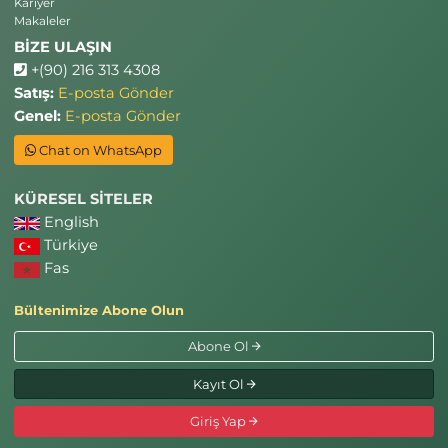
Kariyer
Makaleler
BİZE ULAŞIN
+(90) 216 313 4308
Satış:
E-posta Gönder
Genel:
E-posta Gönder
Chat on WhatsApp
KÜRESEL SİTELER
English
Türkiye
Fas
Bültenimize Abone Olun
Abone Ol
Kayıt Ol
Giriş Yap