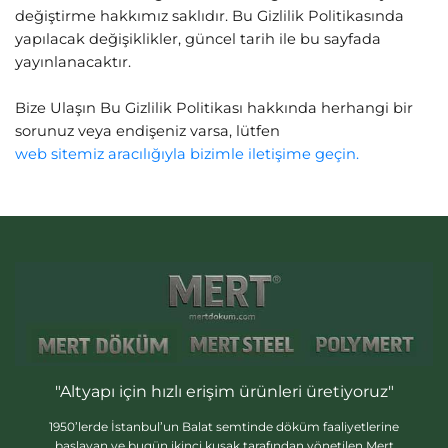
değiştirme hakkımız saklıdır. Bu Gizlilik Politikasında
yapılacak değişiklikler, güncel tarih ile bu sayfada
yayınlanacaktır.
Bize Ulaşın Bu Gizlilik Politikası hakkında herhangi bir
sorunuz veya endişeniz varsa, lütfen
web sitemiz aracılığıyla bizimle iletişime geçin.
"Altyapı için hızlı erişim ürünleri üretiyoruz"
1950’lerde İstanbul’un Balat semtinde döküm faaliyetlerine
başlayan ve bugün ikinci kuşak tarafından yönetilen Mert