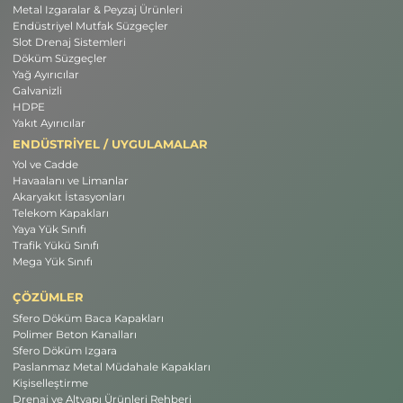
Metal Izgaralar & Peyzaj Ürünleri
Endüstriyel Mutfak Süzgeçler
Slot Drenaj Sistemleri
Döküm Süzgeçler
Yağ Ayırıcılar
Galvanizli
HDPE
Yakıt Ayırıcılar
ENDÜSTRİYEL / UYGULAMALAR
Yol ve Cadde
Havaalanı ve Limanlar
Akaryakıt İstasyonları
Telekom Kapakları
Yaya Yük Sınıfı
Trafik Yükü Sınıfı
Mega Yük Sınıfı
ÇÖZÜMLER
Sfero Döküm Baca Kapakları
Polimer Beton Kanalları
Sfero Döküm Izgara
Paslanmaz Metal Müdahale Kapakları
Kişiselleştirme
Drenaj ve Altyapı Ürünleri Rehberi