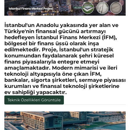
İstanbul'un Anadolu yakasında yer alan ve
Türkiye'nin finansal gücünü artırmayı
hedefleyen İstanbul Finans Merkezi (İFM),
bölgesel bir finans üssü olarak inşa
edilmektedir. Proje, İstanbul'un stratejik
konumundan faydalanarak şehri küresel
finans piyasalarıyla entegre etmeyi
amaçlamaktadır. Modern mimarisi ve ileri
teknoloji altyapısıyla öne çıkan İFM,
bankalar, sigorta şirketleri, sermaye piyasası
kurumları ve finansal teknoloji şirketlerine
ev sahipliği yapacaktır.
Teknik Özellikleri Görüntüle