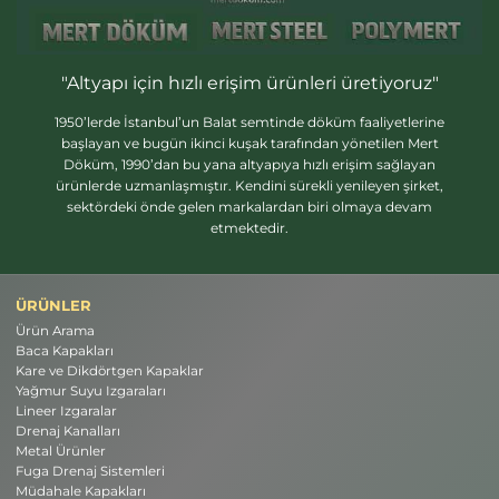
"Altyapı için hızlı erişim ürünleri üretiyoruz"
1950’lerde İstanbul’un Balat semtinde döküm faaliyetlerine
başlayan ve bugün ikinci kuşak tarafından yönetilen Mert
Döküm, 1990’dan bu yana altyapıya hızlı erişim sağlayan
ürünlerde uzmanlaşmıştır. Kendini sürekli yenileyen şirket,
sektördeki önde gelen markalardan biri olmaya devam
etmektedir.
ÜRÜNLER
Ürün Arama
Baca Kapakları
Kare ve Dikdörtgen Kapaklar
Yağmur Suyu Izgaraları
Lineer Izgaralar
Drenaj Kanalları
Metal Ürünler
Fuga Drenaj Sistemleri
Müdahale Kapakları