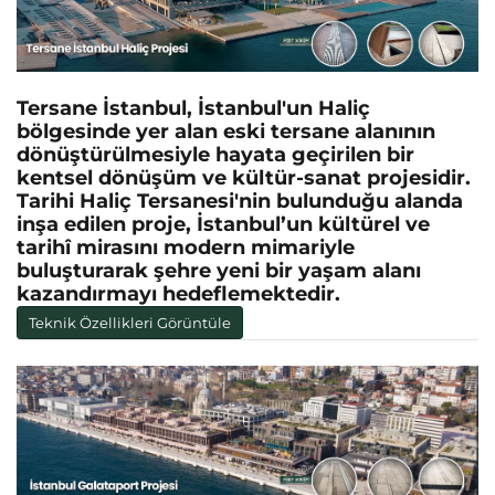
Tersane İstanbul, İstanbul'un Haliç
bölgesinde yer alan eski tersane alanının
dönüştürülmesiyle hayata geçirilen bir
kentsel dönüşüm ve kültür-sanat projesidir.
Tarihi Haliç Tersanesi'nin bulunduğu alanda
inşa edilen proje, İstanbul’un kültürel ve
tarihî mirasını modern mimariyle
buluşturarak şehre yeni bir yaşam alanı
kazandırmayı hedeflemektedir.
Teknik Özellikleri Görüntüle