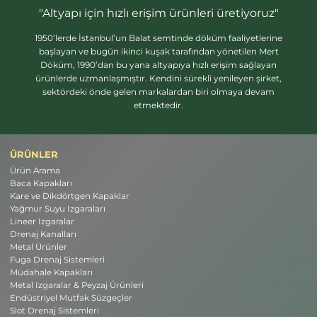
"Altyapı için hızlı erişim ürünleri üretiyoruz"
1950’lerde İstanbul’un Balat semtinde döküm faaliyetlerine
başlayan ve bugün ikinci kuşak tarafından yönetilen Mert
Döküm, 1990’dan bu yana altyapıya hızlı erişim sağlayan
ürünlerde uzmanlaşmıştır. Kendini sürekli yenileyen şirket,
sektördeki önde gelen markalardan biri olmaya devam
etmektedir.
ÜRÜNLER
Ürün Arama
Baca Kapakları
Kare ve Dikdörtgen Kapaklar
Yağmur Suyu Izgaraları
Lineer Izgaralar
Drenaj Kanalları
Metal Ürünler
Fuga Drenaj Sistemleri
Müdahale Kapakları
Metal Izgaralar & Peyzaj Ürünleri
Endüstriyel Mutfak Süzgeçler
Slot Drenaj Sistemleri